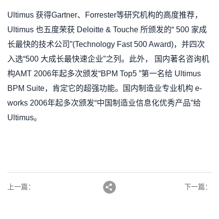
Ultimus
获得
Gartner
、
Forrester
等研究机构的高度推荐，
Ultimus
也五度荣获
Deloitte & Touche
所颁发的
“ 500
家成
长最快的技术公司
”(Technology Fast 500 Award)
，并四次
入选
“500
大成长最快速企业
”
之列。此外，
国内著名咨询机
构
AMT 2006
年起多次颁发
“BPM Top5 ”
第一名给
Ultimus
BPM Suite
，肯定它的超强功能。国内制造业专业机构
e-
works 2006
年起多次颁发
“
中国制造业信息化优秀产品
”
给
Ultimus
。
上一篇
：
下一篇
：