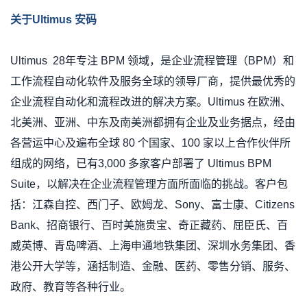
关于
Ultimus
安码
Ultimus 28
年专注
BPM
领域，是企业流程管理（
BPM
）和
工作流程自动化软件及服务全球的领导厂商，提供最优秀的
企业流程自动化和流程改进的解决方案。
Ultimus
在欧洲、
北美洲、亚洲、中东及南美洲都拥有企业及业务据点，经由
各营运中心及遍布全球
80
个国家、
100
家以上合作伙伴所
组成的网络，已有
3,000
多家客户部署了
Ultimus BPM
Suite
，以解决在企业流程管理方面所面临的挑战。客户包
括：江森自控、西门子、欧姆龙、
Sony
、富士康、
Citizens
Bank
、招商银行、百时美施贵宝、奇正藏药、屈臣氏、百
威英博、青岛啤酒、上海申通地铁集团、深圳水务集团、香
港公开大学等，涵括制造、金融、医药、零售分销、服务、
政府、教育等各种行业。