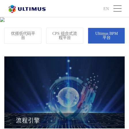
EN
第八代双引擎，400功能即买即用
优搭低代码平
CPS 组合式流
Ultimus BPM
台
程平台
平台
流程引擎