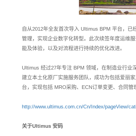
自从
2012
年全友首次导入
Ultimus BPM
平台，已
管理，实现企业数字化转型。此次续签年度运维服
能及体验，以及对流程进行持续的优化改进。
Ultimus
经过
27
年专注
BPM
领域，在制造业行业
建立本土化原厂实施服务团队，成功为包括爱丽家
台，实现包括
MRO
采购、
ECN
订单变更、合同管
http://www.ultimus.com.cn/Cn/Index/pageView/cati
关于
Ultimus
安码