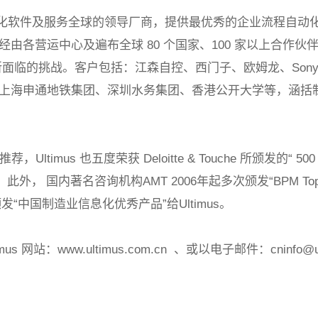
化软件及服务全球的领导厂商，提供最优秀的企业流程自动
经由各营运中心及遍布全球
80
个国家、
100
家以上合作伙
所面临的挑战。客户包括：江森自控、西门子、欧姆龙、
Son
上海申通地铁集团、深圳水务集团、香港公开大学等，涵括
推荐，
Ultimus
也五度荣获
Deloitte & Touche
所颁发的
“ 50
。此外，
国内著名咨询机构
AMT 2006
年起多次颁发
“BPM Top
颁发
“
中国制造业信息化优秀产品
”
给
Ultimus
。
imus
网站：
www.ultimus.com.cn
、或以电子邮件：
cninfo@