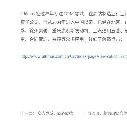
Ultimus
经过
25
年专注
BPM
领域，在高端制造业行业
资子公司，自从
2004
年进入中国以来，已经在北京、
孚、徐州美驰、重庆康明斯发动机、上汽通用五菱、
更、合同管理、费控等众多应用，详细了解请点击：
http://www.ultimus.com.cn/Cn/Index/pageView/catid/11/id/
上一篇
：
众志成城，同心同德 —— 上汽通用五菱为BPM合作伙