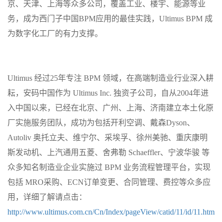
京、天津、上海等众多公司，覆盖工业、楼宇、能源等业
务，成为西门子中国
BPM
应用的最佳实践，
Ultimus BPM
成
为数字化工厂的有力支撑。
Ultimus
经过
25
年专注
BPM
领域，在高端制造业行业深入耕
耘，安码中国作为
Ultimus Inc.
独资子公司，自从
2004
年进
入中国以来，已经在北京、广州、上海、济南建立本土化原
厂实施服务团队，成功为包括开利空调、戴森
Dyson
、
Autoliv
奥托立夫、维宁尔、采埃孚、徐州美驰、重庆康明
斯发动机、上汽通用五菱、舍弗勒
Schaeffler
、宁波华骏
等
众多知名制造业企业实施过
BPM
业务流程管理平台，实现
包括
MRO
采购、
ECN
订单变更、合同管理、费控等众多应
用，详细了解请点击：
http://www.ultimus.com.cn/Cn/Index/pageView/catid/11/id/11.htm