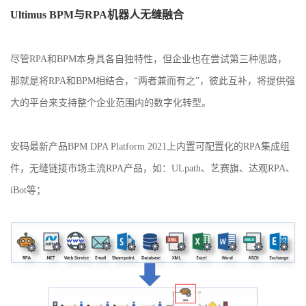
Ultimus
BPM与RPA机器人无缝融合
尽管
RPA和BPM本身具
各自
独特性，
但企业也在尝试第三种思路，
那就是将
RPA和BPM相结合
，
“两者兼而有之”，
彼此互补，将提供强
大的平台来支持整个企业范围内的数字化转型。
安码最新产品
BPM DPA Platform 2021
上内置可配置化的
RPA集成组
件，无缝链接市场主流RPA产品，如：ULpath、艺赛旗、达观RPA、
i
Bot
等；