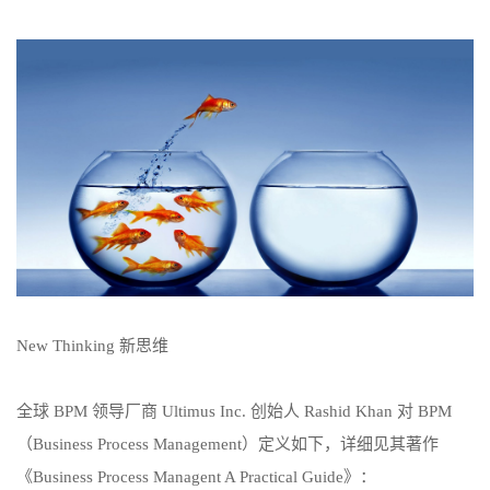
New Thinking 新思维
全球 BPM 领导厂商 Ultimus Inc. 创始人 Rashid Khan 对 BPM
（Business Process Management）定义如下，详细见其著作
《Business Process Managent A Practical Guide》：