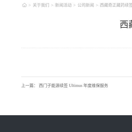
>
关于我们
>
新闻活动
>
公司新闻
>
西藏奇正藏药续签 U
西
上一篇
：
西门子能源续签 Ultimus 年度维保服务