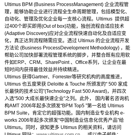
Ultimus BPM (Business ProcessManagement) 企业流程管
理，能够协助企业进行流程全生命周期管理，包括模型化、
自动化、管理及优化企业每一支核心流程。Ultimus 提供超
过400个即买即用(Out of box)功能，独创流程自适应技术
(Adaptive Discovery)应对企业流程快速自动化及自适应变
化，真正达到流程随需应变。透过 Ultimus 的企业流程开发
方法论 (Business ProcessDevelopment Methodology) ，能
帮助公司加快部署流程管理系统的脚步，并整合既有应用软
件如ERP、CRM、SharePoint 、Office系列，让企业在最
短时间内获得最佳效益并持续精进。
Ultimus 获得Gartner、Forrester等研究机构的高度推进，
Ultimus 也五度荣获 Deloitte & Touche 所颁发的“ 500 家成
长最快的技术公司”(Technology Fast 500 Award)，并四次
入选“500 大成长最快速企业”之列。此外， 国内著名咨询机
构AMT 2006年起多次颁发“BPM Top5 ”第一名给 Ultimus
BPM Suite，肯定它的超强功能。国内制造业专业机构 e-
works 2006年起多次颁发“中国制造业信息化优秀产品”给
Ultimus。同时，欲知更多 Ultimus 的相关资料，请访问
Ultimus 网站：
www.ultimus.com.cn
、或以电子邮件：