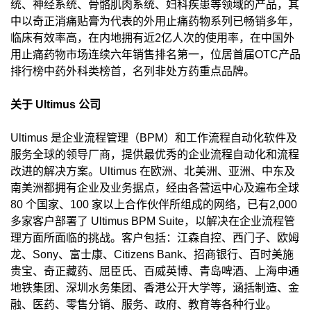
统、神经系统、骨骼肌肉系统、妇科疾患等领域的产品，其
中以奇正消痛贴膏为代表的外用止痛药物系列已畅销多年，
临床有效率高，在内地拥有近2亿人次的使用率，在中国外
用止痛药物市场连续六年销售排名第一，位居首届OTC产品
排行榜中药外科类榜首，名列非处方药重点品牌。
关于 Ultimus 公司
Ultimus 是企业流程管理（BPM）和工作流程自动化软件及
服务全球的领导厂商，提供最优秀的企业流程自动化和流程
改进的解决方案。Ultimus 在欧洲、北美洲、亚洲、中东及
南美洲都拥有企业及业务据点，经由各营运中心及遍布全球
80 个国家、100 家以上合作伙伴所组成的网络，已有2,000
多家客户部署了 Ultimus BPM Suite，以解决在企业流程管
理方面所面临的挑战。客户包括：江森自控、西门子、欧姆
龙、Sony、富士康、Citizens Bank、招商银行、百时美施
贵宝、奇正藏药、屈臣氏、百威英博、青岛啤酒、上海申通
地铁集团、深圳水务集团、香港公开大学等，涵括制造、金
融、医药、零售分销、服务、政府、教育等各种行业。