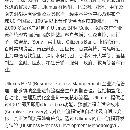
服务全球的领导厂商，提供最优秀的企业流程自动化和流程
改进的解决方案。Ultimus 在欧洲、北美洲、亚洲、中东及
南美洲都拥有企业及业务据点，经由各营运中心及遍布全
球 80 个国家、100 家以上合作伙伴所组成的网络，已有
2,000 多家客户部署了 Ultimus BPM Suite，以解决在企业
流程管理方面所面临的挑战。客户包括：江森自控、西门
子、欧姆龙、Sony、富士康、Citizens Bank、招商银行、
百时美施贵宝、奇正藏药、屈臣氏、百威英博、青岛啤酒、
上海申通地铁集团、深圳水务集团、香港公开大学等，涵括
制造、金融、医药、零售分销、服务、政府、教育等各种行
业。
Ultimus BPM (Business Process Management) 企业流程管
理，能够协助企业进行流程全生命周期管理，包括模型化、
自动化、管理及优化企业每一支核心流程。Ultimus 提供超
过400个即买即用(Out of box)功能，独创流程自适应技术
(Adaptive Discovery)应对企业流程快速自动化及自适应变
化，真正达到流程随需应变。透过 Ultimus 的企业流程开发
方法论 (Business Process Development Methodology) ，