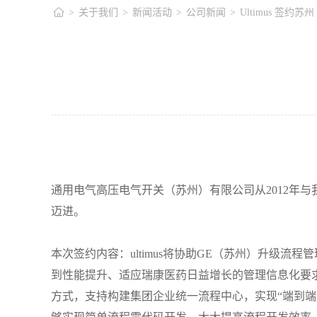
>
关于我们
>
新闻活动
>
公司新闻
>
Ultimus 签约苏州
通用电气高压电气开关（苏州）有限公司从
2012
年与
迈进。
本次签约内容：
ultimus
将协助
GE
（苏州）升级流程管
到性能提升、适应瑞康医药日益增长的管理信息化要
方式，支持构建集团企业统一流程中心，实现“端到