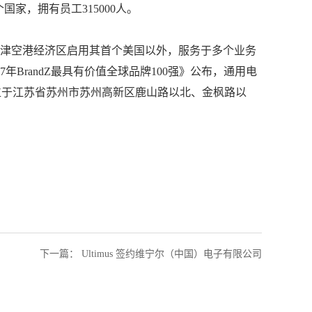
个国家，拥有员工
315000
人。
津空港经济区启用其首个美国以外，服务于多个业务
7
年
BrandZ
最具有价值全球品牌
100
强》公布，通用电
位于江苏省苏州市苏州高新区鹿山路以北、金枫路以
下一篇
：
Ultimus 签约维宁尔（中国）电子有限公司