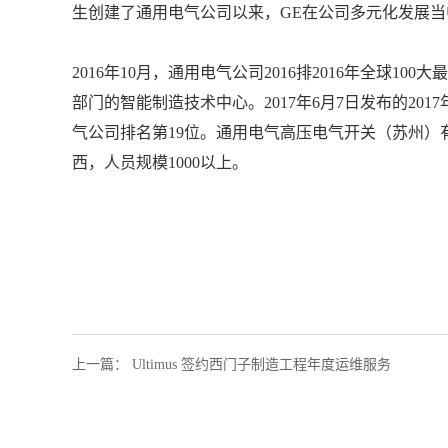
生创建了通用电气公司以来，
GE
在公司多元化发展当
2016
年
10
月，通用电气公司
2016
排
2016
年全球
100
大最
部门的智能制造技术中心。
2017
年
6
月
7
日发布的
2017
气公司排名第
19
位。
通用电气高压电气开关（苏州）
西，人员规模
1000
以上。
上一篇
：
Ultimus 签约西门子制造工程年度运维服务