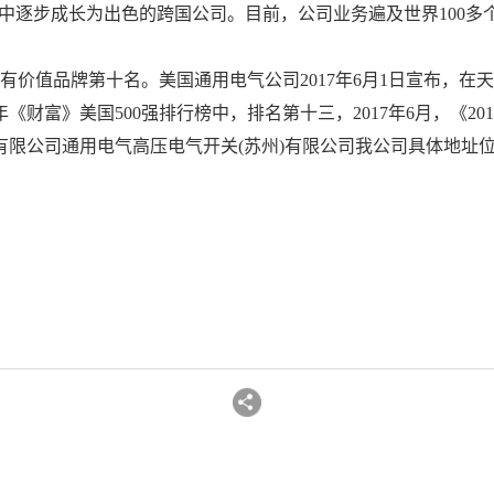
中逐步成长为出色的跨国公司。目前，公司业务遍及世界
100
多
有价值品牌第十名。美国通用电气公司
2017
年
6
月
1
日宣布，在天
年《财富》美国
500
强排行榜中，排名第十三，
2017
年
6
月，《
201
有限公司
通用电气高压电气开关
(
苏州
)
有限公司我公司具体地址