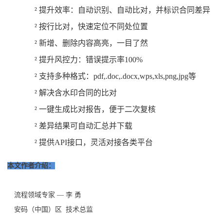
²
提升效率：自动识别、自动比对，并标识合同差异
²
按行比对，快速定位不同处位置
²
新增、删除内容高亮，一目了然
²
提升风控力：错误提示率100%
²
支持多种格式：pdf,.doc,.docx,wps,xls,png,jpg等
²
解决含水印合同的比对
²
一键生成比对报告，便于二次复核
²
差异结果可自动汇总并下载
²
提供API接口，灵活对接各类平台
本文作者介绍：
流程领域专家
—
李
勇
安码（中国）区
技术总监