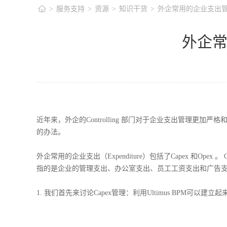
>
服务支持
>
资源
>
知识干货
>
外企常用的企业支出管理流程(
外企常用
近年来，外企的
Controlling
部门对于企业支出管理更加严格
的办法。
外企常用的企业支出（
Expenditure
）包括了
Capex
和
Opex
。
C
指的是企业的管理支出、办公室支出、员工工资支出和广告
1.
我们首先来讨论
Capex
管理：利用
Ultimus BPM
可以建立起