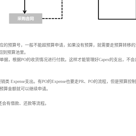
应的预算号，一般不能超预算申请，如果没有预算，就需要走预算转移的
回到预算池里。
单据，根据
PO
的收货情况进行付款。这样才能管理好
Capex
的支出，不会
报销类
Expense
支出。有
PO
的
Expense
也要走
PR
、
PO
的流程，但是预算控制
超过预算金额就可以继续申请。
还会有借款、还款等流程。