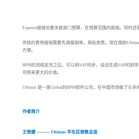
Expense
报销也要关联部门预算，在预算范围内报销。同时还
传统的费用报销需要先填报销单，再贴发票。现在借助
Ultim
方便。
BPM
的流程走完之后，可以和
SAP
同步，自动生成
SAP
的财务
司带来更大的价值。
Ultimus
是一家
Global
的
BPM
软件公司，在中国市场做了众多
作者简介
王根健
———
Ultimus
华东区销售总监