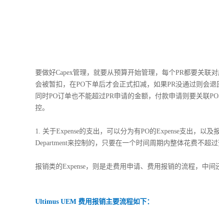
要做好
Capex
管理，就要从预算开始管理，每个
PR
都要关联对
会被暂扣，在
PO
下单后才会正式扣减，如果
PR
没通过则会退
同时
PO
订单也不能超过
PR
申请的金额，付款申请则要关联
PO
控。
1.
关于
Expense
的支出，可以分为有
PO
的
Expense
支出，以及
Department来控制的，只要在一个时间周期内整体花费不
报销类的
Expense
，则是走费用申请、费用报销的流程，中间
U
ltimus UEM
费用报销主要流程如下：