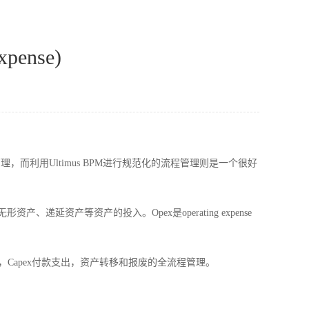
ense)
管理，而利用
Ultimus BPM
进行规范化的流程管理则是一个很好
无形资产、递延资产等资产的投入。Opex是operating expense
，
Capex
付款支出，资产转移和报废的全流程管理。