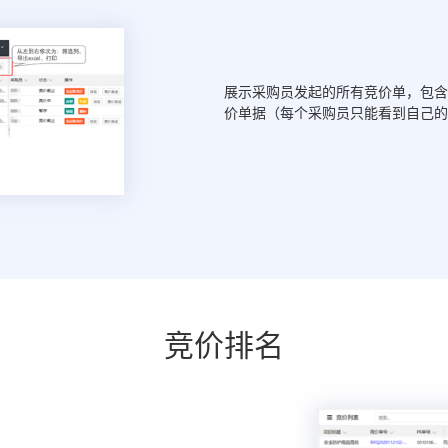
展示采购员发起的所有竞价单，包含
价单据（每个采购员只能看到自己的
竞价排名