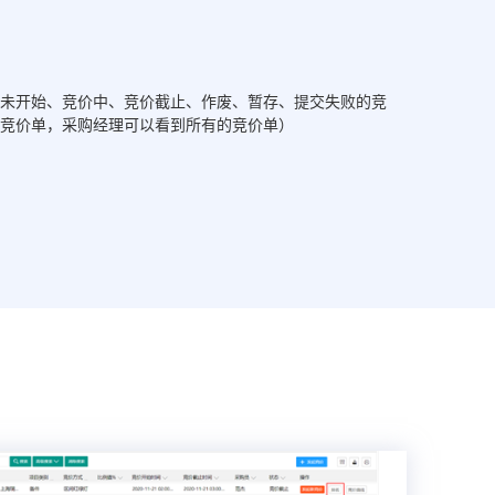
未开始、竞价中、竞价截止、作废、暂存、提交失败的竞
竞价单，采购经理可以看到所有的竞价单）