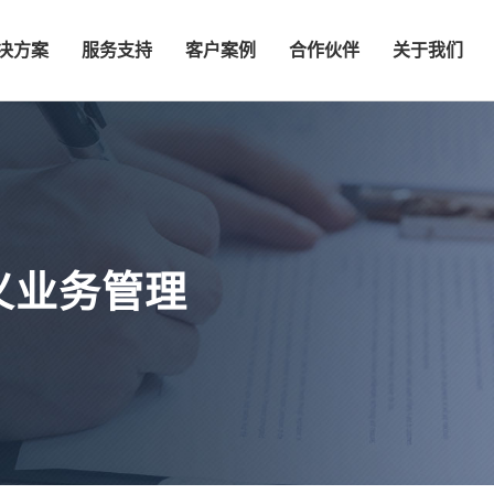
决方案
服务支持
客户案例
合作伙伴
关于我们
义业务管理