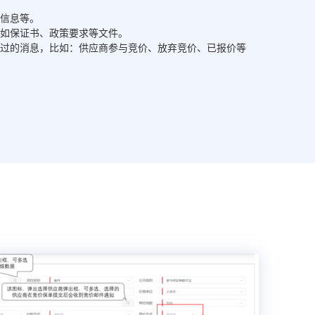
信息等。
如保证书、政策要求等文件。
过的消息，比如：供应商参与竞价、放弃竞价、已报价等