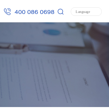
400 086 0698
Language