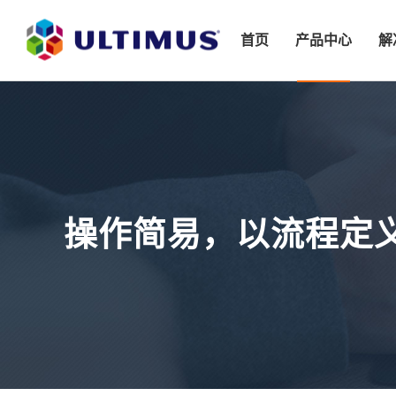
首页
产品中心
解
操作简易，以流程定