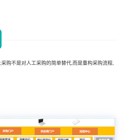
采购不是对人工采购的简单替代,而是重构采购流程,