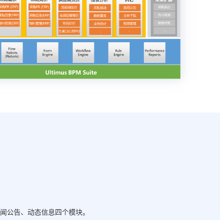
闻公告、动态信息四个模块。