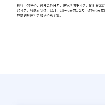
进行中的竞价，可按总价排名，按物料明细排名，同时显示
的排名，只能看到红、绿灯，绿色代表前1-2名，红色代表
应商的具体排名和竞价总金额。