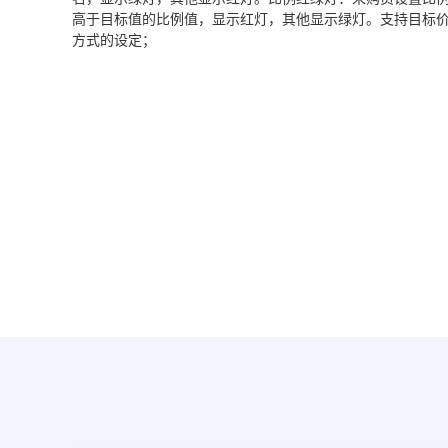
高于目标值的比例值，显示红灯，其他显示绿灯。支持目标
方式的设定；